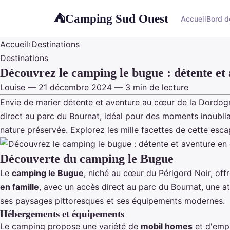
Camping Sud Ouest
⛺
Accueil
Bord d
Accueil
›
Destinations
Destinations
Découvrez le camping le bugue : détente et
Louise — 21 décembre 2024 — 3 min de lecture
Envie de marier détente et aventure au cœur de la Dordogn
direct au parc du Bournat, idéal pour des moments inoubliab
nature préservée. Explorez les mille facettes de cette esc
Découverte du camping le Bugue
Le
camping le Bugue
, niché au cœur du Périgord Noir, off
en famille
, avec un accès direct au parc du Bournat, une at
ses paysages pittoresques et ses équipements modernes.
Hébergements et équipements
Le camping propose une variété de
mobil homes
et d'empl