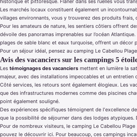
historique et pittoresque. Flâner dans ses ruelles vous tra
Les marchés locaux constituent également un incontournab
villages environnants, vous y trouverez des produits frais,
Pour les amateurs de nature, les sentiers côtiers offrent
dévoile des panoramas imprenables sur l’océan Atlantique. 
plages de sable blanc et eaux turquoise, offrent un décor 
Pour un séjour idéal, pensez au
camping Le Cabellou Plag
Avis des vacanciers sur les campings 5 étoi
Les
témoignages des vacanciers
mettent en lumière la sa
majeur, avec des installations impeccables et un entretien c
Côté services, les retours sont également élogieux. Les va
que des infrastructures modernes comme des piscines cha
point également souligné.
Des expériences spécifiques témoignent de l'excellence d
que la possibilité de séjourner dans des lodges atypiques
Pour de nombreux visiteurs, le camping Le Cabellou Plage
pouvez le découvrir
ici
. Pour beaucoup, ces campings incar