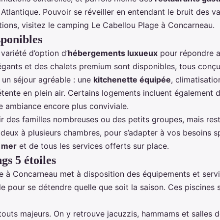
 Atlantique. Pouvoir se réveiller en entendant le bruit des
ions, visitez
le camping Le Cabellou Plage à Concarneau
.
ponibles
ariété d’option d’
hébergements luxueux
pour répondre au
légants et des chalets premium sont disponibles, tous conç
 un séjour agréable : une
kitchenette équipée
, climatisati
tente en plein air. Certains logements incluent également
e ambiance encore plus conviviale.
r des familles nombreuses ou des petits groupes, mais res
 deux à plusieurs chambres, pour s’adapter à vos besoins s
a mer
et de tous les services offerts sur place.
gs 5 étoiles
à Concarneau met à disposition des équipements et servic
ale pour se détendre quelle que soit la saison. Ces piscines
touts majeurs. On y retrouve jacuzzis, hammams et salles 