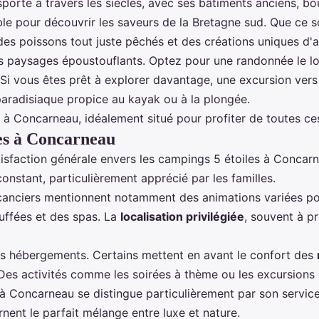
nsporte à travers les siècles, avec ses bâtiments anciens, b
le pour découvrir les saveurs de la Bretagne sud. Que ce 
 des poissons tout juste pêchés et des créations uniques d'a
 des paysages époustouflants. Optez pour une randonnée le 
Si vous êtes prêt à explorer davantage, une excursion vers 
paradisiaque propice au kayak ou à la plongée.
e à Concarneau
, idéalement situé pour profiter de toutes ce
les à Concarneau
tisfaction générale envers les campings 5 étoiles à Conca
onstant, particulièrement apprécié par les familles.
canciers mentionnent notamment des animations variées pour
uffées et des spas. La
localisation privilégiée
, souvent à p
es hébergements. Certains mettent en avant le confort des
. Des activités comme les soirées à thème ou les excursion
 à Concarneau se distingue particulièrement par son servi
nent le parfait mélange entre luxe et nature.