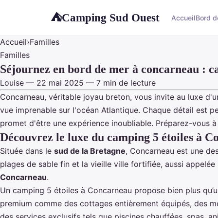
Camping Sud Ouest
⛺
Accueil
Bord d
Accueil
›
Familles
Familles
Séjournez en bord de mer à concarneau : ca
Louise — 22 mai 2025 — 7 min de lecture
Concarneau, véritable joyau breton, vous invite au luxe 
vue imprenable sur l'océan Atlantique. Chaque détail est pe
promet d'être une expérience inoubliable. Préparez-vous à
Découvrez le luxe du camping 5 étoiles à 
Située dans le
sud de la Bretagne
, Concarneau est une des
plages de sable fin et la vieille ville fortifiée, aussi appe
Concarneau
.
Un camping 5 étoiles à Concarneau propose bien plus qu’un 
premium comme des cottages entièrement équipés, des mo
des services exclusifs tels que piscines chauffées, spas, a