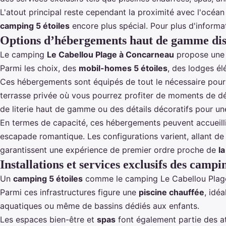
L'atout principal reste cependant la proximité avec l'océan
camping 5 étoiles
encore plus spécial. Pour plus d'informat
Options d’hébergements haut de gamme dis
Le camping
Le Cabellou Plage à Concarneau
propose une v
Parmi les choix, des
mobil-homes 5 étoiles
, des lodges é
Ces hébergements sont équipés de tout le nécessaire pour
terrasse privée où vous pourrez profiter de moments de dé
de literie haut de gamme ou des détails décoratifs pour un
En termes de capacité, ces hébergements peuvent accueilli
escapade romantique. Les configurations varient, allant de
garantissent une expérience de premier ordre proche de
l
Installations et services exclusifs des campin
Un
camping 5 étoiles
comme le camping Le Cabellou Plage 
Parmi ces infrastructures figure une
piscine chauffée
, idé
aquatiques ou même de bassins dédiés aux enfants.
Les espaces bien-être et
spas
font également partie des a