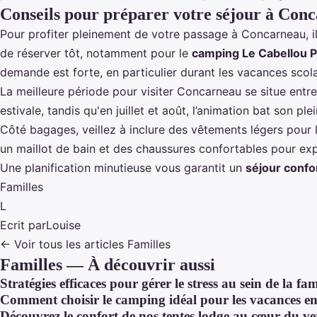
Conseils pour préparer votre séjour à Con
Pour profiter pleinement de votre passage à Concarneau, il
de réserver tôt, notamment pour le
camping Le Cabellou 
demande est forte, en particulier durant les vacances scola
La meilleure période pour visiter Concarneau se situe entr
estivale, tandis qu'en juillet et août, l’animation bat son 
Côté bagages, veillez à inclure des vêtements légers pour 
un maillot de bain et des chaussures confortables pour exp
Une planification minutieuse vous garantit un
séjour confor
Familles
L
Ecrit par
Louise
← Voir tous les articles Familles
Familles — À découvrir aussi
Stratégies efficaces pour gérer le stress au sein de la fam
Comment choisir le camping idéal pour les vacances en
Découvrez le confort de nos tentes lodge au cœur du v