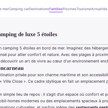
e mer
Camping car
Destinations
Familles
Piscines
Tourisme
Actualités
mping de luxe 5 étoiles
d'un camping 5 étoiles en bord de mer. Imaginez des hébe
nsé pour allier confort et nature. Avec des plages à proxim
 découvrir un art de vivre au cœur d'un environnement enc
Concarneau
tination prisée pour son charme maritime et son accessibil
lée « Ville Close ». Ce cadre idyllique en fait un emplacement
simple lieu de repos : il s’agit d’un espace où confort et
bil-homes modernes ou des emplacements spacieux à proxi
nimations culturelles, et parfois même des
restaurants gas