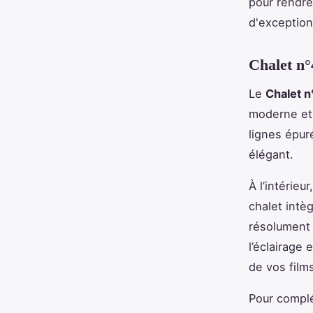
pour rendre
d'exceptio
Chalet n°
Le
Chalet n
moderne e
lignes épuré
élégant.
À l’intérie
chalet intè
résolument
l’éclairage
de vos film
Pour complé