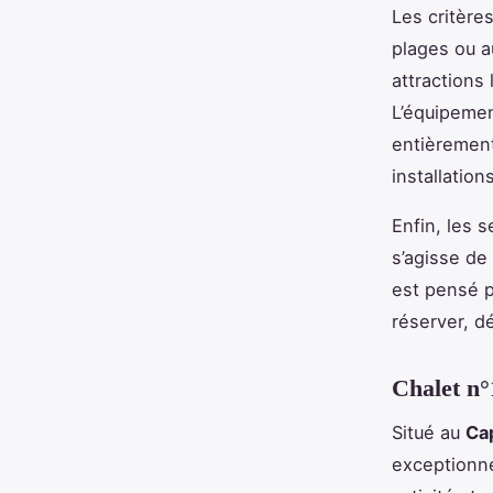
Les critère
plages ou a
attractions
L’équipemen
entièrement
installatio
Enfin, les s
s’agisse de
est pensé p
réserver, d
Chalet n°
Situé au
Ca
exceptionne