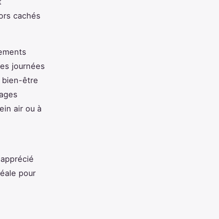
t
sors cachés
pements
des journées
 bien-être
sages
ein air ou à
 apprécié
déale pour