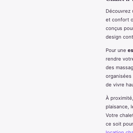
Découvrez
et confort 
conçus pour
design cont
Pour une
e
rendre votr
des massag
organisées 
de vivre h
À proximité
plaisance, 
Votre chale
ce soit pou
location ch