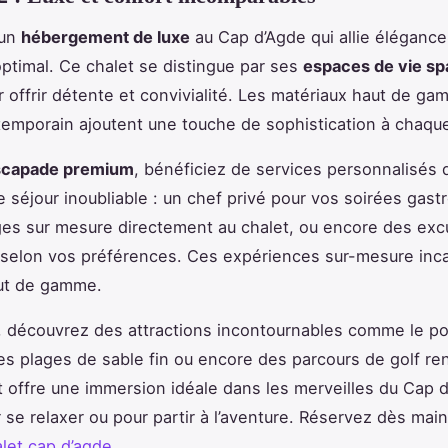
 un
hébergement de luxe
au Cap d’Agde qui allie éléganc
optimal. Ce chalet se distingue par ses
espaces de vie sp
 offrir détente et convivialité. Les matériaux haut de ga
emporain ajoutent une touche de sophistication à chaque
scapade premium
, bénéficiez de services personnalisés 
e séjour inoubliable : un chef privé pour vos soirées gas
es sur mesure directement au chalet, ou encore des exc
selon vos préférences. Ces expériences sur-mesure incar
aut de gamme.
, découvrez des attractions incontournables comme le po
les plages de sable fin ou encore des parcours de golf 
t offre une immersion idéale dans les merveilles du Cap 
r se relaxer ou pour partir à l’aventure. Réservez dès mai
alet cap d’agde
.