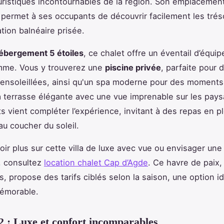
ouristiques incontournables de la région. Son emplacemen
 permet à ses occupants de découvrir facilement les tré
ation balnéaire prisée.
ébergement 5 étoiles
, ce chalet offre un éventail d’équi
mme. Vous y trouverez une
piscine privée
, parfaite pour 
ensoleillées, ainsi qu'un spa moderne pour des moments
a terrasse élégante avec une vue imprenable sur les pay
s vient compléter l’expérience, invitant à des repas en pl
au coucher du soleil.
oir plus sur cette villa de luxe avec vue ou envisager une
, consultez
location chalet Cap d’Agde
. Ce havre de paix,
s, propose des tarifs ciblés selon la saison, une option i
mémorable.
2 : Luxe et confort incomparables