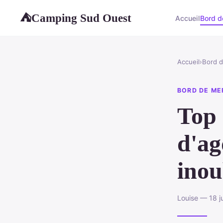
Camping Sud Ouest
⛺
Accueil
Bord d
Accueil
›
Bord 
BORD DE ME
Top 
d'ag
inou
Louise — 18 j