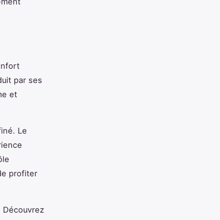
gement
onfort
uit par ses
me et
finé. Le
rience
ôle
e profiter
e. Découvrez