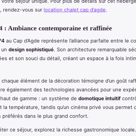
 votre séjour unique. Pour plus de détails sur cet héber
n, rendez-vous sur
location chalet cap d’agde
.
4 : Ambiance contemporaine et raffinée
°4
au Cap d’Agde représente l’alliance parfaite entre le c
t un
design sophistiqué
. Son architecture remarquable séd
es et son souci du détail, créant un espace à la fois inti
ur, chaque élément de la décoration témoigne d’un goût raf
gre également des technologies avancées pour une expé
 haut de gamme : un système de
domotique intuitif
contr
 et la température, tandis qu’un cinéma privé vous permet d
s préférés dans le plus grand confort.
ter ce séjour, explorez la richesse gastronomique local