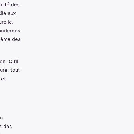
imité des
ile aux
relle.
 modernes
 même des
on. Qu’il
ure, tout
 et
on
t des