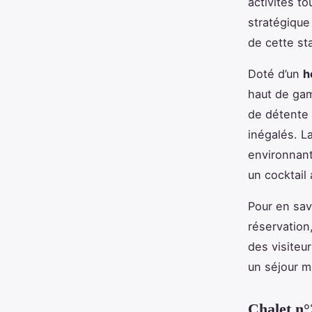
activités t
stratégique
de cette st
Doté d’un
h
haut de ga
de détente 
inégalés. L
environnant
un cocktail 
Pour en sav
réservation
des visiteur
un séjour 
Chalet n°