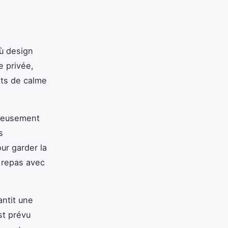
ù design
e privée,
nts de calme
gneusement
s
ur garder la
 repas avec
antit une
st prévu