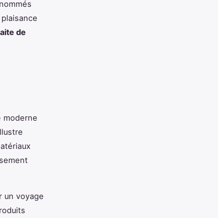
 renommés
 plaisance
raite de
e moderne
llustre
atériaux
usement
 un voyage
roduits