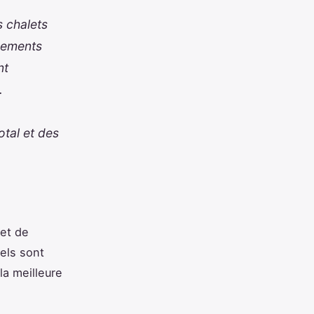
s chalets
rgements
nt
.
otal et des
et de
els sont
la meilleure