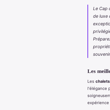
Le Cap d
de luxe 
excepti
privilég
Préparez
propriét
souveni
Les meill
Les
chalets
l'élégance 
soigneuseme
expérience