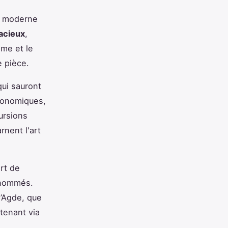
e moderne
acieux
,
mme et le
 pièce.
qui sauront
tronomiques,
ursions
nent l'art
rt de
renommés.
d’Agde, que
ntenant via