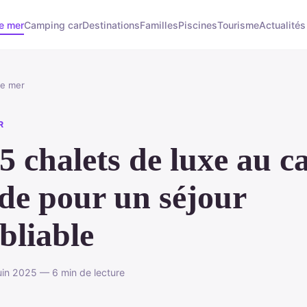
e mer
Camping car
Destinations
Familles
Piscines
Tourisme
Actualités
de mer
R
5 chalets de luxe au c
de pour un séjour
bliable
uin 2025 — 6 min de lecture