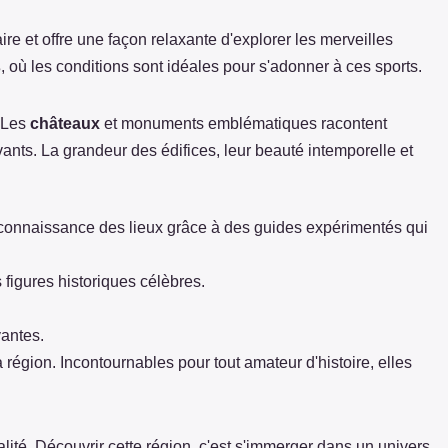
re et offre une façon relaxante d'explorer les merveilles
s
, où les conditions sont idéales pour s'adonner à ces sports.
. Les
châteaux
et monuments emblématiques racontent
ivants. La grandeur des édifices, leur beauté intemporelle et
a connaissance des lieux grâce à des guides expérimentés qui
 figures historiques célèbres.
vantes.
région. Incontournables pour tout amateur d'histoire, elles
alité. Découvrir cette région, c'est s'immerger dans un univers