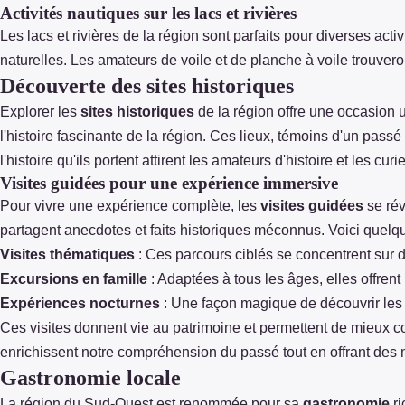
Activités nautiques sur les lacs et rivières
Les lacs et rivières de la région sont parfaits pour diverses acti
naturelles. Les amateurs de voile et de planche à voile trouvero
Découverte des sites historiques
Explorer les
sites historiques
de la région offre une occasion 
l'histoire fascinante de la région. Ces lieux, témoins d'un passé
l'histoire qu'ils portent attirent les amateurs d'histoire et les curi
Visites guidées pour une expérience immersive
Pour vivre une expérience complète, les
visites guidées
se rév
partagent anecdotes et faits historiques méconnus. Voici quelque
Visites thématiques
: Ces parcours ciblés se concentrent sur d
Excursions en famille
: Adaptées à tous les âges, elles offren
Expériences nocturnes
: Une façon magique de découvrir les 
Ces visites donnent vie au patrimoine et permettent de mieux co
enrichissent notre compréhension du passé tout en offrant de
Gastronomie locale
La région du Sud-Ouest est renommée pour sa
gastronomie
ri