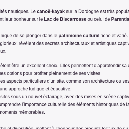
vités nautiques. Le
canoë-kayak
sur la Dordogne est très populai
nt leur bonheur sur le
Lac de Biscarrosse
ou celui de
Parenti
unique de se plonger dans le
patrimoine culturel
riche et varié
 glorieux, révèlent des secrets architecturaux et artistiques capt
eux.
èlent être un excellent choix. Elles permettent d'approfondir s
s options pour profiter pleinement de ses visites :
es aspects particuliers d'un site, comme son architecture ou ses
t une approche ludique et éducative.
sites sous un nouvel éclairage, avec des mises en scène capti
mprendre l'importance culturelle des éléments historiques de la 
s moments mémorables.
che et diversifiée, mettant à l'honneur des produits locaux de qu