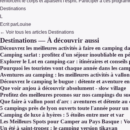
renforcent le corps et apaisent l'esprit. Participer à ces progra
Destinations
L
Ecrit par
Louise
← Voir tous les articles Destinations
Destinations — À découvrir aussi
Découvrez les meilleures activités à faire en camping d
Camping sarlat : profitez d'un séjour inoubliable en p
Explorer le Lot en camping-car : itinéraires et conseil
Pourquoi les touristes vont chaque année dans les cam
Aventures au camping : les meilleures activités à vallo
Découvrez le camping le bugue : détente et aventure e
Que voir anjou à découvrir absolument - slow village
Profitez des meilleures promos sur nos campings du su
Que faire à vallon pont d'arc : aventures et détente a
5 campings près de lyon ouverts toute l'année pour un s
Camping de luxe à hyères : 5 étoiles entre mer et var
Les Meilleurs Spots pour Camper au Pays Basque : Vo
Un été à saint-tropez : le camping version tikayan