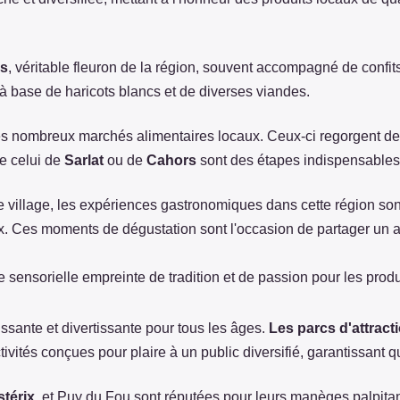
as
, véritable fleuron de la région, souvent accompagné de conf
 à base de haricots blancs et de diverses viandes.
 les nombreux marchés alimentaires locaux. Ceux-ci regorgent de
me celui de
Sarlat
ou de
Cahors
sont des étapes indispensables 
 de village, les expériences gastronomiques dans cette région son
 Ces moments de dégustation sont l'occasion de partager un aut
 sensorielle empreinte de tradition et de passion pour les produi
issante et divertissante pour tous les âges.
Les parcs d'attract
'activités conçues pour plaire à un public diversifié, garantiss
stérix
, et Puy du Fou sont réputées pour leurs manèges palpitan