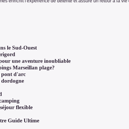
mmes enrichit l'expérience de détente et assure un retour à la vi
ans le Sud-Ouest
érigord
s pour une aventure inoubliable
pings Marseillan plage?
n pont d'arc
n dordogne
d
u camping
éjour flexible
tre Guide Ultime