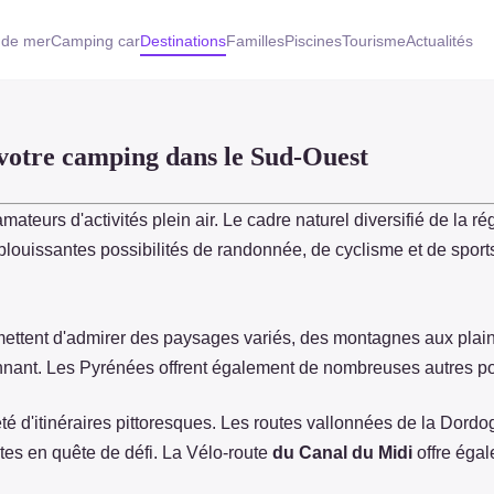
 de mer
Camping car
Destinations
Familles
Piscines
Tourisme
Actualités
e votre camping dans le Sud-Ouest
mateurs d'activités plein air. Le cadre naturel diversifié de la ré
blouissantes possibilités de randonnée, de cyclisme et de sport
ettent d'admirer des paysages variés, des montagnes aux plaines
nant. Les Pyrénées offrent également de nombreuses autres pos
é d'itinéraires pittoresques. Les routes vallonnées de la Dordo
stes en quête de défi. La Vélo-route
du Canal du Midi
offre égal