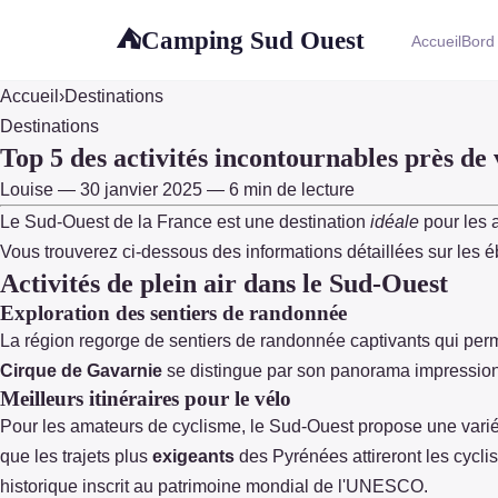
Camping Sud Ouest
⛺
Accueil
Bord
Accueil
›
Destinations
Destinations
Top 5 des activités incontournables près d
Louise — 30 janvier 2025 — 6 min de lecture
Le Sud-Ouest de la France est une destination
idéale
pour les a
Vous trouverez ci-dessous des informations détaillées sur les é
Activités de plein air dans le Sud-Ouest
Exploration des sentiers de randonnée
La région regorge de sentiers de randonnée captivants qui perm
Cirque de Gavarnie
se distingue par son panorama impression
Meilleurs itinéraires pour le vélo
Pour les amateurs de cyclisme, le Sud-Ouest propose une variét
que les trajets plus
exigeants
des Pyrénées attireront les cycli
historique inscrit au patrimoine mondial de l'UNESCO.