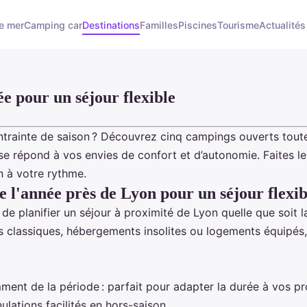
e mer
Camping car
Destinations
Familles
Piscines
Tourisme
Actualités
ée pour un séjour flexible
ainte de saison ? Découvrez cinq campings ouverts toute l’a
e répond à vos envies de confort et d’autonomie. Faites le
n à votre rythme.
e l'année près de Lyon pour un séjour flexib
de planifier un séjour à proximité de Lyon quelle que soit 
ts classiques, hébergements insolites ou logements équipés
ment de la période : parfait pour adapter la durée à vos pr
lations facilités en hors-saison.