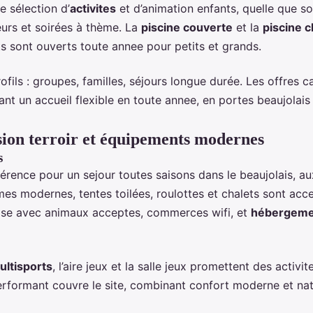
 sélection d’
activites
et d’animation enfants, quelle que s
eurs et soirées à thème. La
piscine couverte
et la
piscine 
rts sont ouverts toute annee pour petits et grands.
rofils : groupes, familles, séjours longue durée. Les offre
ant un accueil flexible en toute annee, en portes beaujolais
ion terroir et équipements modernes
s
ence pour un sejour toutes saisons dans le beaujolais, au
mes modernes, tentes toilées, roulottes et chalets sont acc
ise avec animaux acceptes, commerces wifi, et
hébergeme
ultisports
, l’aire jeux et la salle jeux promettent des activ
erformant couvre le site, combinant confort moderne et natu