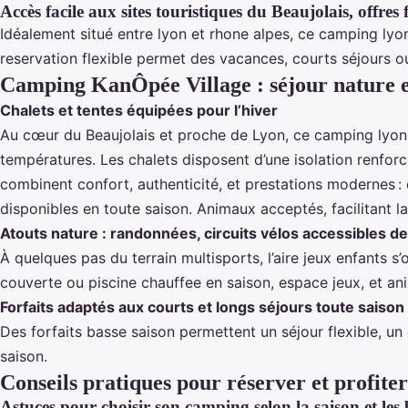
Accès facile aux sites touristiques du Beaujolais, offres 
Idéalement situé entre lyon et rhone alpes, ce camping lyo
reservation flexible permet des vacances, courts séjours ou
Camping KanÔpée Village : séjour nature e
Chalets et tentes équipées pour l’hiver
Au cœur du Beaujolais et proche de Lyon, ce camping lyon
températures. Les chalets disposent d’une isolation renforcé
combinent confort, authenticité, et prestations modernes : 
disponibles en toute saison. Animaux acceptés, facilitant 
Atouts nature : randonnées, circuits vélos accessibles d
À quelques pas du terrain multisports, l’aire jeux enfants s
couverte ou piscine chauffee en saison, espace jeux, et a
Forfaits adaptés aux courts et longs séjours toute saison
Des forfaits basse saison permettent un séjour flexible, un
saison.
Conseils pratiques pour réserver et profite
Astuces pour choisir son camping selon la saison et les 