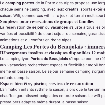
Le
camping portes
de la Porte des Alpes propose une large
chaque semaine camping, avec jeux créatifs, sports extéri
saison. Wifi, commerces wifi, aire jeux, et terrain multispo
Souplesse pour réservations de groupe et familles
La réservation de
sejour
ou
vacances
s’ajuste à tous les p
variées et possibilité de court séjour ou semaine, garantiss
animations et du confort en rhone alpes.
Camping Les Portes du Beaujolais : immers
Hébergements insolites et classiques disponibles 12 moi
Le camping lyon
Portes du Beaujolais
s’impose comme référ
aux vacanciers recherchant espace et flexibilité : mobil ho
même en basse saison. Le sejour semaine camping s’organ
enfants compris.
Espace bien-être, piscine, services de restauration
L’animation enfants rythme la saison, alors que le
terrain m
chauffee garantissent baignades en toute saison. Le wifi p
presta pers adaptés même durant la basse saison.