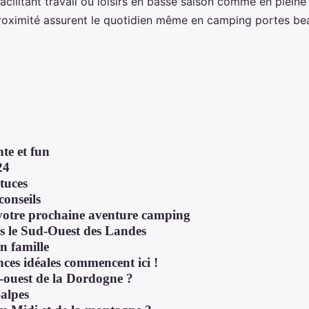
facilitant travail ou loisirs en basse saison comme en plei
ximité assurent le quotidien même en camping portes beaujo
te et fun
24
tuces
conseils
 votre prochaine aventure camping
s le Sud-Ouest des Landes
n famille
nces idéales commencent ici !
-ouest de la Dordogne ?
-alpes