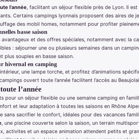
ute l’année
, facilitant un séjour flexible près de Lyon. Il e
nfants. Certains campings lyonnais proposent des aires de j
chauffage des mobil homes, notamment pour profiter pleine
nelles basse saison
fs avantageux et des offres spéciales, notamment avec la c
ibles : séjourner une ou plusieurs semaines dans un campin
ent plus souples en basse saison.
our hivernal en camping
térieur, une lampe torche, et profitez d’animations spécifi
mpings ouvert toute l’année facilitent l’accès au Beaujolai
toute l’année
s pour un séjour flexible ou une semaine camping en famil
onfort et leur adaptation à toutes les saisons en Rhône Alpe
re sans sacrifier le confort, idéales pour des vacances fami
e
, une piscine couverte selon la saison, un terrain multisport
, activites et un espace animation attendent petits et gra