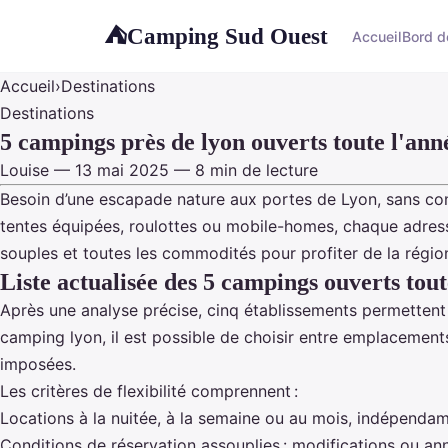
Camping Sud Ouest
⛺
Accueil
Bord d
Accueil
›
Destinations
Destinations
5 campings près de lyon ouverts toute l'ann
Louise — 13 mai 2025 — 8 min de lecture
Besoin d’une escapade nature aux portes de Lyon, sans contr
tentes équipées, roulottes ou mobile-homes, chaque adress
souples et toutes les commodités pour profiter de la régio
Liste actualisée des 5 campings ouverts tout
Après une analyse précise, cinq établissements permettent 
camping lyon
, il est possible de choisir entre emplacemen
imposées.
Les critères de flexibilité comprennent :
Locations à la nuitée, à la semaine ou au mois, indépendam
Conditions de réservation assouplies : modifications ou annu