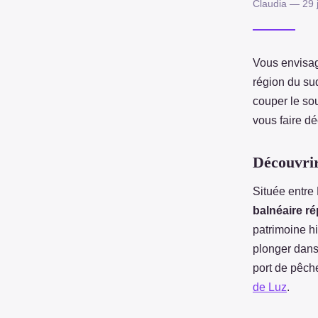
Claudia — 29 j
Vous envisag
région du su
couper le so
vous faire dé
Découvrir
Située entre 
balnéaire r
patrimoine h
plonger dans
port de pêch
de Luz
.