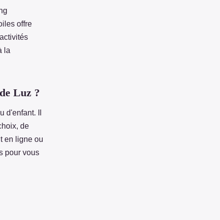
ng
iles offre
activités
à la
 de Luz ?
u d'enfant. Il
choix, de
t en ligne ou
rs pour vous