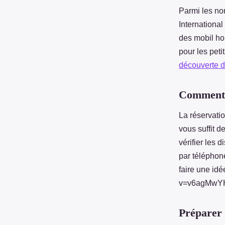
Parmi les n
International
des mobil hom
pour les peti
découverte 
Comment r
La réservati
vous suffit d
vérifier les 
par téléphon
faire une id
v=v6agMwYH
Préparer 