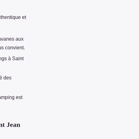
thentique et
ravanes aux
us convient.
ngs à Saint
té des
camping est
nt Jean