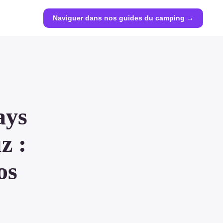
Naviguer dans nos guides du camping →
ays
z :
os