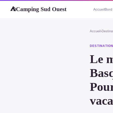
Camping Sud Ouest
⛺
Accueil
Bord
Accueil
›
Destina
DESTINATIO
Le m
Basq
Pour
vaca