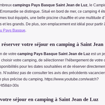
ombreux
campings Pays Basque Saint Jean de Luz
, le Campi
 Erromardie se distingue. Situé en bord de mer, ce camping 4 éto
es tout équipés, une belle piscine chauffée et une multitude d'
ts et les grands. De plus, son emplacement est idéal pour partir 
du Pays Basque
.
éserver votre séjour en camping à Saint Jean
on de votre
camping Pays Basque Saint Jean de Luz
est un je
e choisir votre camping, de sélectionner l'hébergement de votre 
disponibilités pour les dates souhaitées et de réserver directemen
e. N'oubliez pas de consulter les avis des précédents vacancie
ée plus précise du camping. https://www.youtube.com/watch?
t58&t=30s
votre séjour en camping à Saint Jean de Luz