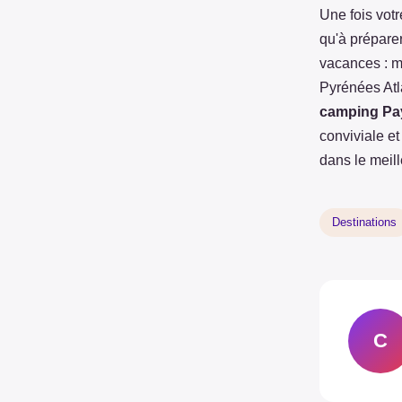
Une fois vot
qu'à préparer
vacances : m
Pyrénées Atl
camping Pa
conviviale et
dans le meil
Destinations
C