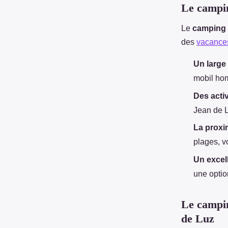
Le campin
Le
camping 
des
vacance
Un large
mobil hom
Des acti
Jean de L
La proxim
plages, v
Un excell
une opti
Le campin
de Luz