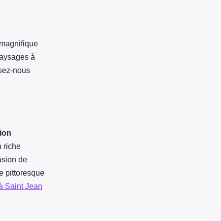
 magnifique
paysages à
ssez-nous
ion
 riche
asion de
e pittoresque
à Saint Jean