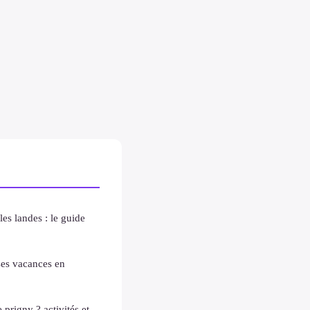
es landes : le guide
ses vacances en
prigny ? activités et