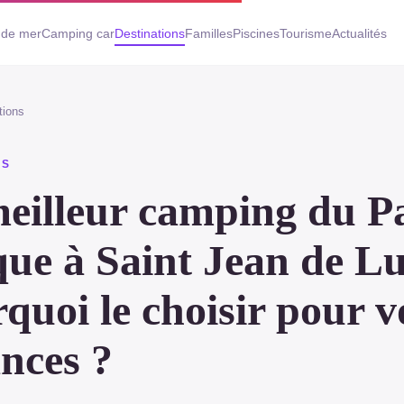
 de mer
Camping car
Destinations
Familles
Piscines
Tourisme
Actualités
tions
NS
eilleur camping du P
ue à Saint Jean de Lu
quoi le choisir pour v
nces ?