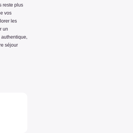
s reste plus
de vos
orer les
r un
e authentique,
re séjour