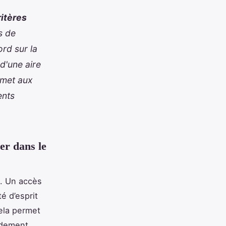
ritères
s de
rd sur la
d'une aire
rmet aux
ents
er dans le
s. Un accès
é d’esprit
Cela permet
idement,