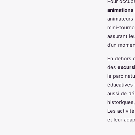
Pour occupe
animations 
animateurs q
mini-tourno
assurant le
d’un momen
En dehors de
des
excurs
le parc nat
éducatives 
aussi de dé
historiques
Les activité
et leur ada