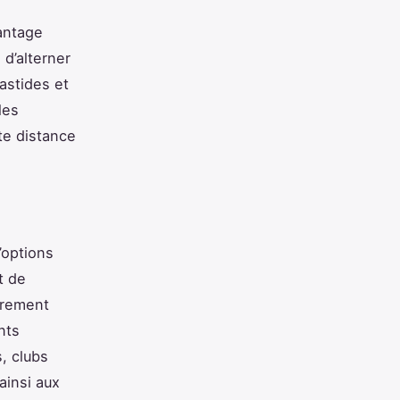
antage
 d’alterner
astides et
les
te distance
’options
t de
ièrement
nts
, clubs
ainsi aux