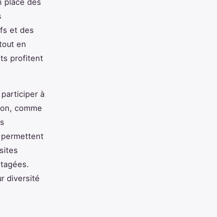
n place des
s
ifs et des
tout en
ts profitent
 participer à
gion, comme
es
e permettent
sites
rtagées.
r diversité