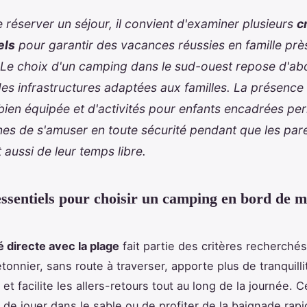
 réserver un séjour, il convient d'examiner plusieurs
c
els
pour garantir des vacances réussies en famille prè
 Le choix d'un camping dans le sud-ouest repose d'abo
des infrastructures adaptées aux familles. La présence 
bien équipée et d'activités pour enfants encadrées pe
nes de s'amuser en toute sécurité pendant que les par
t aussi de leur temps libre.
essentiels pour choisir un camping en bord de m
é directe avec la plage
fait partie des critères recherché
tonnier, sans route à traverser, apporte plus de tranquillit
 et facilite les allers-retours tout au long de la journée. 
 de jouer dans le sable ou de profiter de la baignade rap