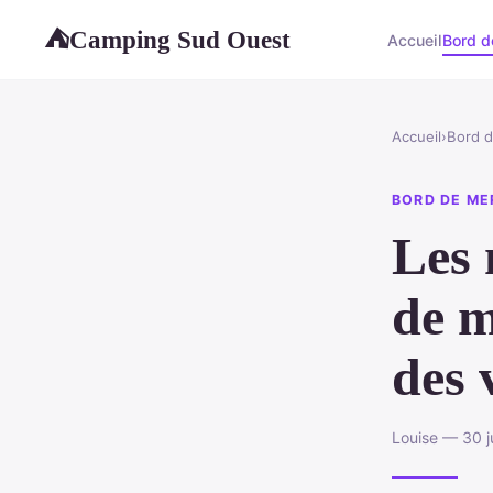
Camping Sud Ouest
⛺
Accueil
Bord d
Accueil
›
Bord 
BORD DE ME
Les 
de m
des 
Louise — 30 j