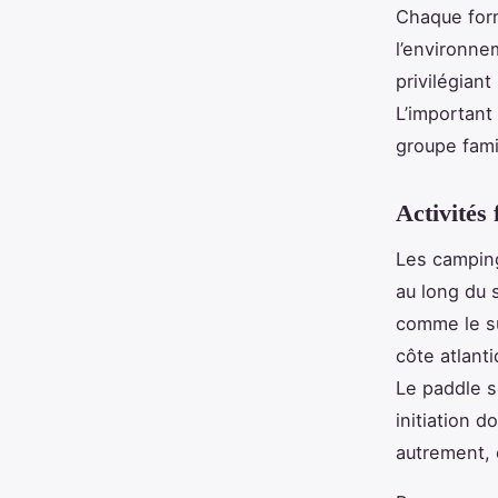
Chaque form
l’environne
privilégiant
L’important
groupe fami
Activités
Les camping
au long du 
comme le su
côte atlant
Le paddle s
initiation d
autrement, 