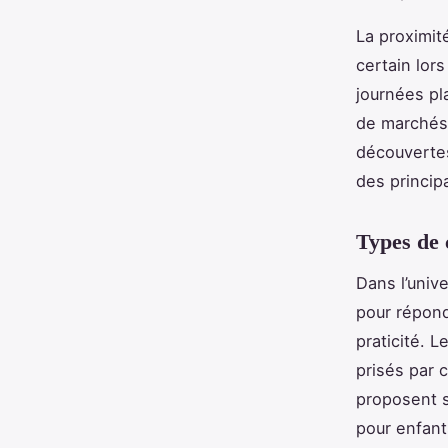
La proximit
certain lors
journées pl
de marchés d
découvertes
des princip
Types de 
Dans l’univ
pour répond
praticité. L
prisés par 
proposent s
pour enfant