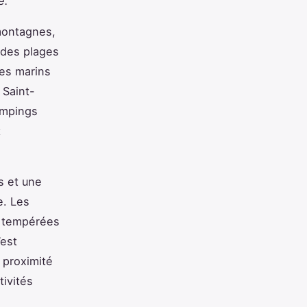
e.
montagnes,
 des plages
ges marins
 Saint-
ampings
t
s et une
e. Les
x tempérées
’est
a proximité
tivités