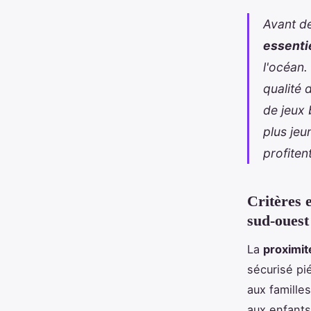
Avant de
essenti
l'océan.
qualité 
de jeux 
plus jeu
profiten
Critères 
sud-ouest
La
proximit
sécurisé pié
aux familles
aux enfants