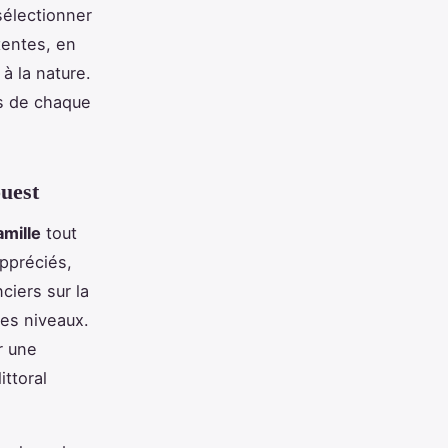
sélectionner
tentes, en
 à la nature.
es de chaque
ouest
amille
tout
appréciés,
ciers sur la
les niveaux.
r une
ittoral