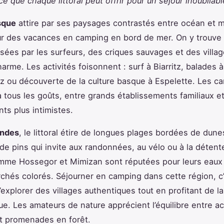
 que chaque littoral peut offrir pour un séjour inoubliabl
sque
attire par ses paysages contrastés entre océan et 
ur des vacances en camping en bord de mer. On y trouve
isées par les surfeurs, des criques sauvages et des villa
arme. Les activités foisonnent : surf à Biarritz, balades à
 ou découverte de la culture basque à Espelette. Les c
à tous les goûts, entre grands établissements familiaux e
s plus intimistes.
ndes
, le littoral étire de longues plages bordées de dune
 de pins qui invite aux randonnées, au vélo ou à la détent
omme Hossegor et Mimizan sont réputées pour leurs eau
rchés colorés. Séjourner en camping dans cette région, c
’explorer des villages authentiques tout en profitant de l
que. Les amateurs de nature apprécient l’équilibre entre ac
t promenades en forêt.