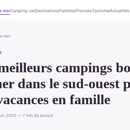
e mer
Camping car
Destinations
Familles
Piscines
Tourisme
Actualités
de mer
R
meilleurs campings b
er dans le sud-ouest 
vacances en famille
uin 2025 — 7 min de lecture