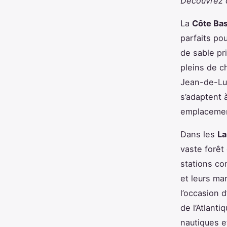
Découvrez ce
La
Côte Ba
parfaits po
de sable pr
pleins de ch
Jean-de-Luz
s’adaptent 
emplacement
Dans les
La
vaste forêt
stations c
et leurs ma
l’occasion d
de l’Atlanti
nautiques e