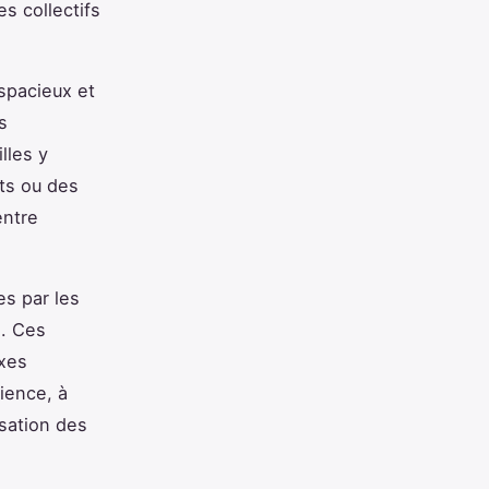
s collectifs
spacieux et
s
lles y
rts ou des
entre
es par les
e. Ces
axes
rience, à
sation des