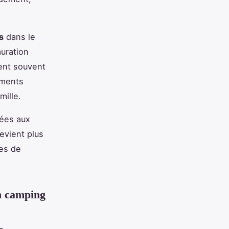
s
dans le
auration
rent souvent
ements
mille.
tées aux
devient plus
es de
en camping