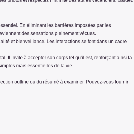
des photos et respectez l’intimité des autres vacanciers. Gardez
ssentiel. En éliminant les barrières imposées par les
l deviennent des sensations pleinement vécues.
té et bienveillance. Les interactions se font dans un cadre
l. Il invite à accepter son corps tel qu’il est, renforçant ainsi la
 simples mais essentielles de la vie.
la section outline ou du résumé à examiner. Pouvez-vous fournir