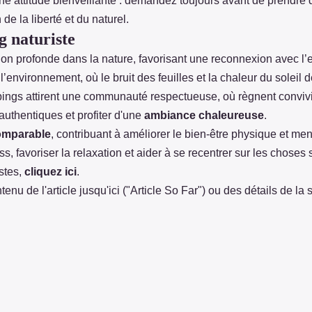
ne attitude bienveillante : demandez toujours avant de prendre 
de la liberté et du naturel.
g naturiste
on profonde dans la nature, favorisant une reconnexion avec l’e
’environnement, où le bruit des feuilles et la chaleur du solei
gs attirent une communauté respectueuse, où règnent conviviali
authentiques et profiter d'une
ambiance chaleureuse
.
comparable
, contribuant à améliorer le bien-être physique et menta
ss, favoriser la relaxation et aider à se recentrer sur les choses
stes,
cliquez ici
.
tenu de l'article jusqu'ici ("Article So Far") ou des détails de 