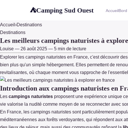
Camping Sud Ouest
⛺
Accueil
Bord
Accueil
›
Destinations
Destinations
Les meilleurs campings naturistes à explore
Louise — 26 août 2025 — 5 min de lecture
Explorer les campings naturistes en France, c'est découvrir des 
bien plus qu'un simple hébergement. Elles permettent de renoue
revitalisantes, où chaque moment vous rapproche de l'essentiel
Introduction aux campings naturistes en F
Les
campings naturistes
proposent une expérience unique ce
vie valorise la nudité comme moyen
de se reconnecter avec son
En France, les campings naturistes sont particulièrement populai
méditerranéennes aux forêts verdoyantes, qui répondent aux a
des lieux de séjour, mais aussi des communautés prônant la
li