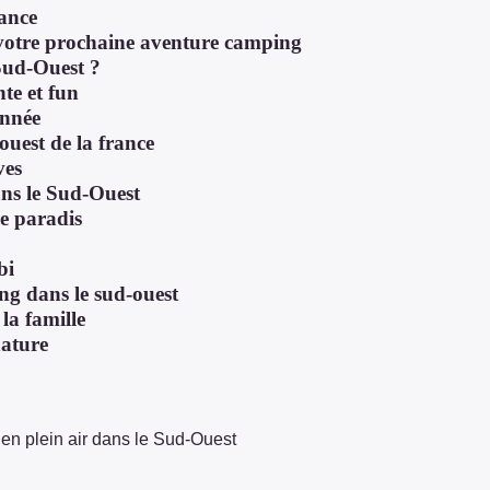
rance
 votre prochaine aventure camping
 Sud-Ouest ?
te et fun
année
uest de la france
ves
ans le Sud-Ouest
le paradis
bi
ing dans le sud-ouest
la famille
nature
en plein air dans le Sud-Ouest