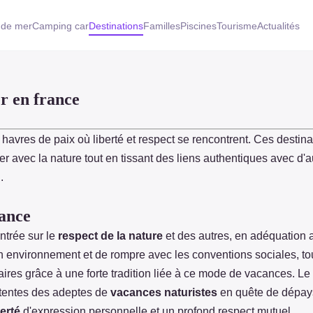
 de mer
Camping car
Destinations
Familles
Piscines
Tourisme
Actualités
r en france
havres de paix où liberté et respect se rencontrent. Ces destinat
r avec la nature tout en tissant des liens authentiques avec d
.
rance
ntrée sur le
respect de la nature
et des autres, en adéquation
 environnement et de rompre avec les conventions sociales, tou
res grâce à une forte tradition liée à ce mode de vacances. Le p
ttentes des adeptes de
vacances naturistes
en quête de dépays
berté
d'expression personnelle et un profond respect mutuel.